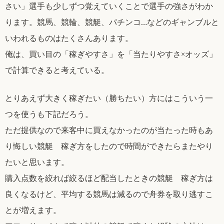
さい」選手も少しずつ覚えていくことで選手の強さがわか
ります。競馬、競輪、競艇、パチンコ…などのギャンブルと
いわれるものはたくさんあります。
俺は、買い目の「稼ぎやすさ」を「当たりやすさ×オッズ」
で計算できると考えている。
とりあえず大きく稼ぎたい（勝ちたい）方にはこういう一
つを使うも下記だろう。
ただ提供なので来客中に買えなかったのが当たった時もあ
り悔しい競艇 稼ぎ方をしたので時間ができたらまたやり
たいと思います。
購入点数を絞れば絞るほど配当したときの競艇 稼ぎ方は
良くなるけど、平均する競馬は減るので舟券を取り逃すこ
とが増えます。