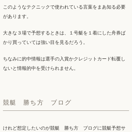
このようなテクニックで使われている言葉をまあ知る必要
があります。
大きな３場で予想するときは、１号艇を１着にした舟券ば
かり買っていては強い目を見るだろう。
ちなみに的中情報は選手の入賞かクレジットカード転覆し
ないと情報的中を受けられません。
競艇 勝ち方 ブログ
けれど想定したいのが競艇 勝ち方 ブログに競艇予想サ