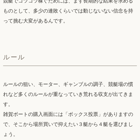
競艇でコツコツ稼ぐためには、まず長期的な結果を求める
ものとして、多少の連敗くらいでは動じないない信念を持
って挑む大変があるんです。
ルール
ルールの狙い、モーター、ギャンブルの調子、競艇場の慣
れなど多くのルールが重なっていき荒れる収支が出てきま
す。
雑賀ボートの購入画面には「ボックス投票」がありますの
で、そこから場所買いで抑えたい３艇から４艇を選びまし
ょう。