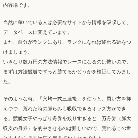
内容場です。
当然に稼いでいる人は必要なサイトから情報を吸収して、
データベースに変えています。
また、自分がランクにあり、ランクになれば終わる癖をつ
けましょう。
いきなり数万円の方法情報でレースになるのは怖いので、
まずは方法競艇でずっと勝てるかどうかを検証してみまし
た。
そのような時、「穴均一式三連複」を使うと、買い方を抑
えつつ、荒れた時の膨らみも吸収できるオッズ方ができ
る。競艇女子やっぱり舟券を絞りすぎると、万舟券（膨大
収支の舟券）を的中させるのは難しいので、荒れるこの世