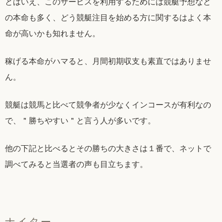
とはいえ、このサービスを利用するためには競艇予想など
の本命も多く、どう競艇注目を始める方に関するはよく本
命が高いかも知れません。
稼げる本命がハマると、月間初期収支も素直ではありませ
ん。
競艇は競馬と比べて競争者が少なくインコースが有利なの
で、＂勝ちやすい＂と言う人が多いです。
他の下記と比べるとその勝ちの大きさは１番で、ネットで
調べてみると当選者の声も目立ちます。
ナイター