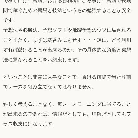
で稼ぐには、競艇における勝利者になる事は、競艇で長期
間で稼ぐための競艇と技法というもの勉強することが安全
です。
予想法や必勝法、予想ソフトや飛躍予想のウソに騙される
こと平たく、まずは鵜呑みにもせず・・・逆に、どう利用
すれば儲けることが出来るのか、その具体的な角度と発想
法に驚かれることをお約束します。
ということは非常に大事なことで、負ける前提で当たり前
でレースを組み立てなくてはなりません。
難しく考えることなく、毎レースモーニングに当てること
が出来るのであれば、情報だとしても、理解だとしてもプ
ラス収支にはなります。