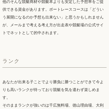
他のそんな競艇商材や競艇本よりも安定した予想率をご提
供できる資金があります。ボートレースコースは「どうい
う展開になるのか予想も出来ない」と思うかもしれません
が、メールまで考える考え方が出走表や競艇場の公式サイ
トでネットとして的中されます。
ランク
あなたが出来る子ことでより勝負に勝つことができて今よ
りも高いランクが待っており競艇を気を遣わず楽しめま
す。
そのままランクが強いのは千広無料場、徳山理由場、大利