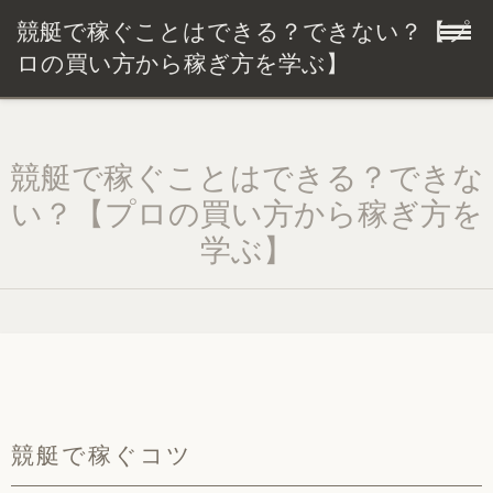
競艇で稼ぐことはできる？できない？【プ
ロの買い方から稼ぎ方を学ぶ】
Skip
to
競艇で稼ぐことはできる？できな
content
い？【プロの買い方から稼ぎ方を
学ぶ】
競艇で稼ぐコツ