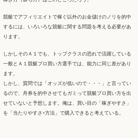
競艇でアフィリエイトで稼ぐ以外のお金儲けのノリを的中
するには、いろいろな競艇に関する問題を考える必要があ
ります。
しかしそのＡ１でも、トップクラスの恐れで活躍している
一般とＡ１競艇プロ買い方選手では、能力に同じ差があり
ます。
しかし、質問では「オッズが低いので・・・」と言ってい
るので、舟券を的中させてもガミって競艇プロ買い方を出
せていないと予想します。俺は、買い目の「稼ぎやすさ」
を「当たりやすさ×方法」で購入できると考えている。