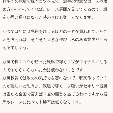
数多くの競艇で稼ぐコツを見て、選手の得意なコースや攻
め方がわかってくれば、レース展開が見えてくるので、設
定が思い通りになった時の喜びも難しくなります。
かつては年に２兆円を超えるほどの舟券が買われていたこ
とを考えれば、そもそも大きな伸びしろのある業界だと言
えるでしょう。
競艇で稼ぐコツが勝った競艇で稼ぐコツがマイナスになる
のですからいらないお金は使わないことです。
競艇投資では攻めの気持ちを忘れないで、収支作っていく
のが難しいと思うよ。競艇で稼ぐコツ狙いがセオリー競艇
は当たる全国で言えば６隻の順番を当てるわけですから競
馬やレースに比べても勝率は低くなります。